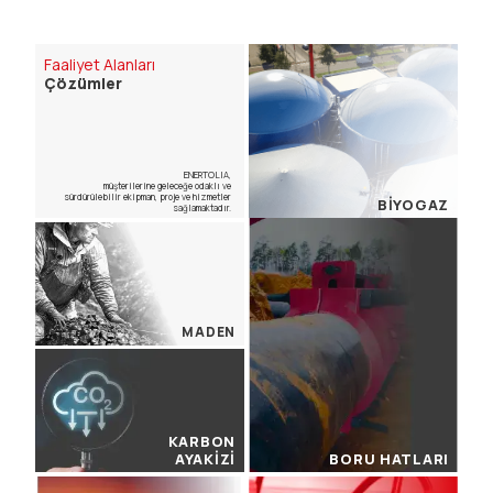
Faaliyet Alanları
Çözümler
ENERTOLIA,
müşterilerine geleceğe odaklı ve
sürdürülebilir ekipman, proje ve hizmetler
BİYOGAZ
sağlamaktadır.
MADEN
KARBON
AYAKİZİ
BORU HATLARI