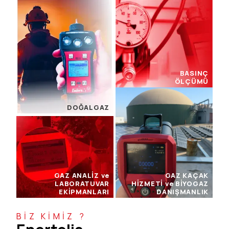
BASINÇ
ÖLÇÜMÜ
DOĞALGAZ
GAZ ANALİZ ve
GAZ KAÇAK
LABORATUVAR
HİZMETİ ve BİYOGAZ
EKİPMANLARI
DANIŞMANLIK
BİZ KİMİZ ?