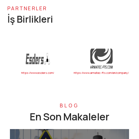
PARTNERLER
İş Birlikleri
https://www.armatec-fts.com/en/company/
https://www.allredgd.com/index.html
htt
en.
BLOG
En Son Makaleler